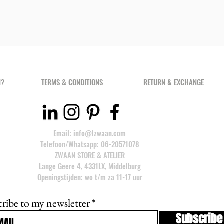
of ‘Zeeuws Schortenb
traditional historica
fabric. That is why I
modern way.
The basic hoodies are
inside is incredibly so
and comfy look thour
N?
TERMS & CONDITIONS
RETURN & EXCHANGE
The little ZWAAN 
100% GOTS certif
super soft from th
handmade by me i
Email:
info@lzwaan.com
Telefoon/Whatsapp: 06-20571078
BLACK: Laurie is 18
ZWAAN STORE & ATELIER
GREY: Maartje is 178
Lange Geere 4, 4331LX, Middelburg
would normally wear s
Openingstijden: wo t/m za 11-17 uur
a bit loose and relax
Any questions about t
ribe to my newsletter
info@lzwaan.com I’m 
Subscribe