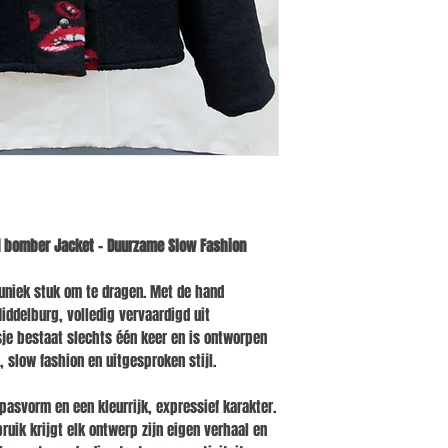
Was het kledingstuk zo 
Oversized unisex fit
De levertijd (binnen N
nodig is. Was het kle
Kleurrijk design voo
This is a ONE OF A K
water. Lijndrogen en s
will only be one per
Wash this piece of clo
Pasvorm: M/L Oversiz
item. Are you in love
line/air dry, don’t u
Herkomst: Handgemaak
because you never kn
points.
time in Europe will t
d bomber Jacket – Duurzame Slow Fashion
 uniek stuk om te dragen. Met de hand
Middelburg, volledig vervaardigd uit
sje bestaat slechts één keer en is ontworpen
 slow fashion en uitgesproken stijl.
 pasvorm en een kleurrijk, expressief karakter.
bruik krijgt elk ontwerp zijn eigen verhaal en