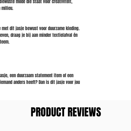
bewuste mode die staat voor creativiteit,
 milieu.
je met dit jasje bewust voor duurzame kleding.
even, draag je bij aan minder textielafval én
steem.
asje, een duurzaam statement item of een
iemand anders heeft? Dan is dit jasje voor jou
PRODUCT REVIEWS