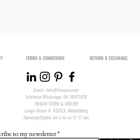
N?
TERMS & CONDITIONS
RETURN & EXCHANGE
Email:
info@lzwaan.com
Telefoon/Whatsapp: 06-20571078
ZWAAN STORE & ATELIER
Lange Geere 4, 4331LX, Middelburg
Openingstijden: wo t/m za 11-17 uur
ribe to my newsletter