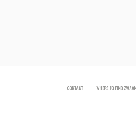
CONTACT
WHERE TO FIND ZWAA