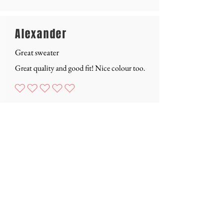
Alexander
Great sweater
Great quality and good fit! Nice colour too.
Nog geen waarderingen
LOAD MORE
CONTACT
WHERE TO FIND ZWAAN?