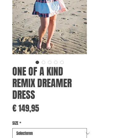
ONE OF A KIND
REMIX DREAMER
DRESS
Prijs
€ 149,95
SIZE
*