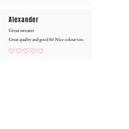
Alexander
Great sweater
Great quality and good fit! Nice colour too.
Nog geen waarderingen
LOAD MORE
CONTACT
WHERE TO FIND ZWAAN?