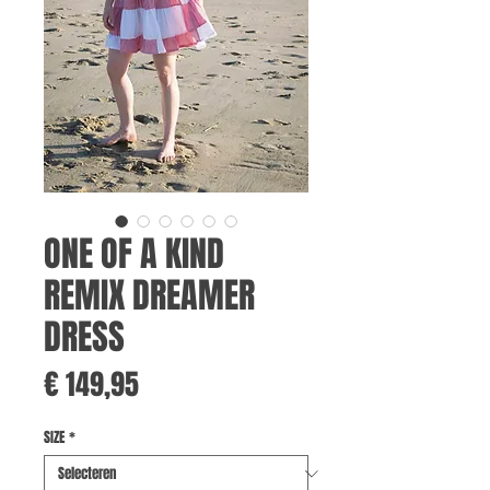
ONE OF A KIND
REMIX DREAMER
DRESS
Prijs
€ 149,95
SIZE
*