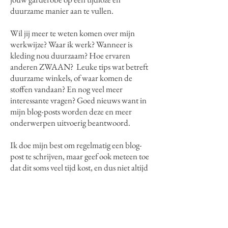
zelfstandige
'girl boss'
. Mijn doel is het om
jouw een simpele oplossing te bieden, om
jouw garderobe op een tijdloze en
duurzame manier aan te vullen.
Wil jij meer te weten komen over mijn
werkwijze? Waar ik werk? Wanneer is
kleding nou duurzaam? Hoe ervaren
anderen ZWAAN? Leuke tips wat betreft
duurzame winkels, of waar komen de
stoffen vandaan? En nog veel meer
interessante vragen? Goed nieuws want in
mijn blog-posts worden deze en meer
onderwerpen uitvoerig beantwoord.
Ik doe mijn best om regelmatig een blog-
post te schrijven, maar geef ook meteen toe
dat dit soms veel tijd kost, en dus niet altijd
lukt, als ZZP'er zijnde.