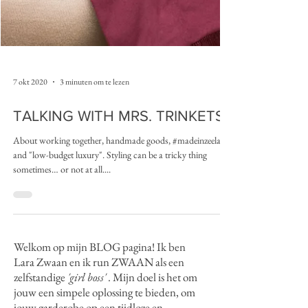
7 okt 2020
3 minuten om te lezen
TALKING WITH MRS. TRINKETS
About working together, handmade goods, #madeinzeeland
and "low-budget luxury". Styling can be a tricky thing
sometimes… or not at all....
Welkom op mijn BLOG pagina! I
k ben
Lara Zwaan en ik run ZWAAN als een