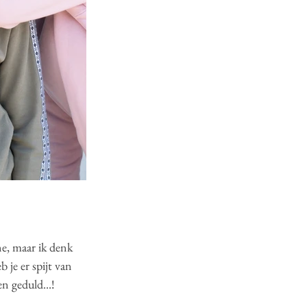
ne, maar ik denk 
 je er spijt van 
 geduld...!