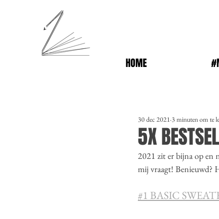
HOME
#
30 dec 2021
3 minuten om te l
5X BESTSE
2021 zit er bijna op en n
mij vraagt! Benieuwd? H
#1 BASIC SWEAT