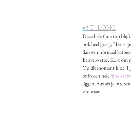
#3
 T_LONG
Deze hele fijne top blij
ook heel graag. Het is 
dan een normaal katoene
Ecovero stof. Kort om m
Op dit moment is de T_
of in een hele 
fijne zach
liggen, dus als je intere
site staan.