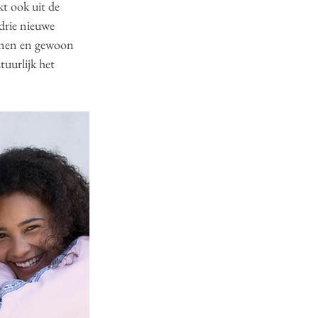
t ook uit de 
 drie nieuwe 
innen en gewoon 
uurlijk het 