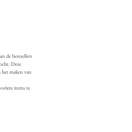
n de bestsellers 
ocht. Deze 
a het maken van 
oriete items te 