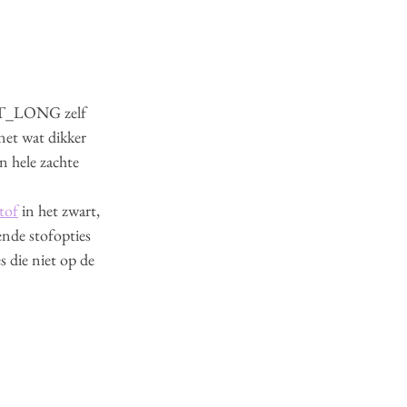
de T_LONG zelf 
net wat dikker 
 hele zachte 
tof
 in het zwart, 
lende stofopties 
s die niet op de 