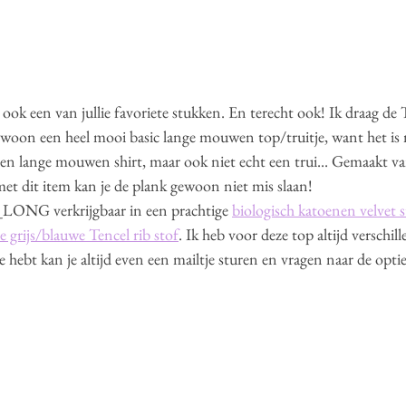
ft ook een van jullie favoriete stukken. En terecht ook! Ik draag 
gewoon een heel mooi basic lange mouwen top/truitje, want het is 
n lange mouwen shirt, maar ook niet echt een trui... Gemaakt van
et dit item kan je de plank gewoon niet mis slaan! 
LONG verkrijgbaar in een prachtige 
biologisch katoenen velvet s
te grijs/blauwe Tencel rib stof
. Ik heb voor deze top altijd verschil
sse hebt kan je altijd even een mailtje sturen en vragen naar de optie