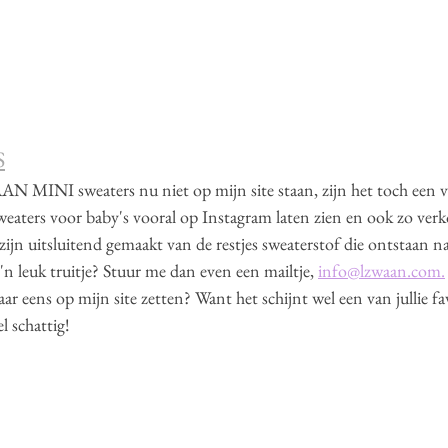
S
 MINI sweaters nu niet op mijn site staan, zijn het toch een va
weaters voor baby's vooral op Instagram laten zien en ook zo verk
n uitsluitend gemaakt van de restjes sweaterstof die ontstaan n
o'n leuk truitje? Stuur me dan even een mailtje, 
info@lzwaan.com.
ar eens op mijn site zetten? Want het schijnt wel een van jullie fav
l schattig!